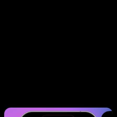
Durch öffentliche Castings auf Hall of
Arts können Unternehmen direkt
herausfinden, welche Talente bei ihrer
Zielgruppe gut ankommen. Die
Community stimmt mit ab – so wird
schnell sichtbar, wer echtes Potenzial als
Testimonial hat. Authentisch, nah dran
und ohne langes Rätselraten
Sichtbar werden, wo's zählt
Mit einem Business-Profil werden
Unternehmen dort sichtbar, wo sich
kreative Zielgruppen wirklich aufhalten.
Ob Agentur, Galerie oder Kreativprojekt
– hier entsteht direkter Kontakt statt
Streuverlust.