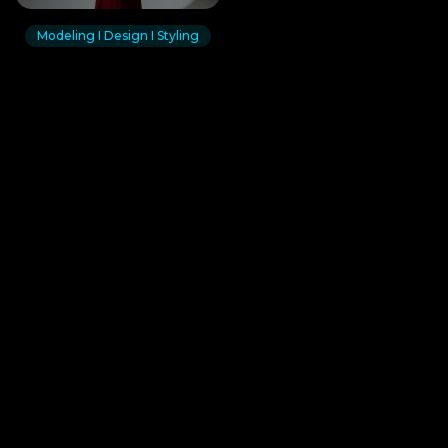
Modeling I Design I Styling
Mehr Sichtbarkeit für dein kreatives
Schaffen
Wir bieten dir eine Bühne, auf der deine
Arbeiten im Mittelpunkt stehen. Zeig,
was du kannst – und werde dort
gefunden, wo sich Menschen gezielt für