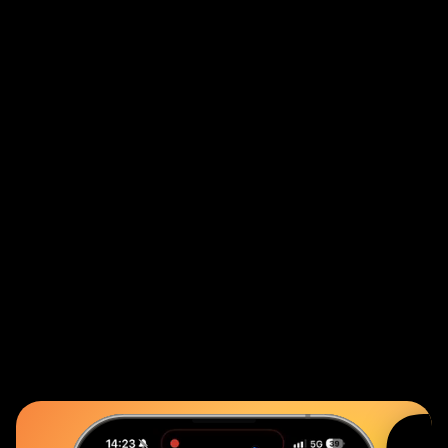
Mitmachen statt nur zuschauen
Tritt direkt mit Künstler:innen in Kontakt,
vote für deine Lieblingskünstler:innen
oder nimm selbst an kreativen
Challenges teil und zeige dein Talent! –
Bei uns wird Kunst zum lebendigen
Erlebnis.
Entdecke Kunst auf neue Weise
Finde talentierte Newcomer oder schau
dir Werke etablierter Künstler an. Hier
erwartet dich eine vielfältige Welt
kreativer Ideen, die immer wieder etwas
Neues bietet.