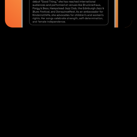
Dein Feed. Deine Entscheidung.
Hall of Arts hilft dir, den Algorithmus-
Dschungel zu umgehen. Mit smarten
Filtern bestimmst du selbst, welche
Kunststile in deinem Feed landen –
genau die, die dich wirklich begeistern.